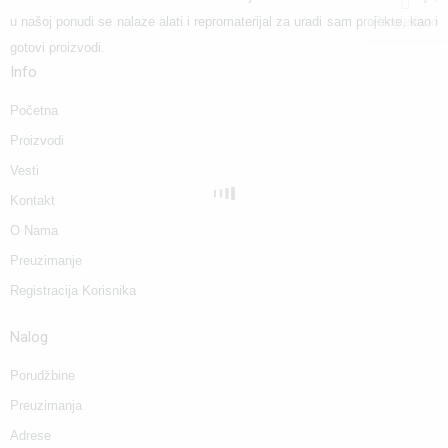
Pregledano
u našoj ponudi se nalaze alati i repromaterijal za uradi sam projekte, kao i
gotovi proizvodi.
Info
Početna
Proizvodi
Vesti
Kontakt
O Nama
Preuzimanje
Registracija Korisnika
Nalog
Porudžbine
Preuzimanja
Adrese