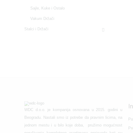
Sajle, Kuke i Ostalo
Vakum Držači
Stalci i Držači
I
WDC d.o.o. je kompanija osnovana u 2015. godini u
Beogradu. Nastali smo iz potrebe da pravnim licima, na
Po
jednom mestu i u bilo koje doba, pružimo mogućnost
Pr
poručivanja kompletnog asortimana proizvoda koji su