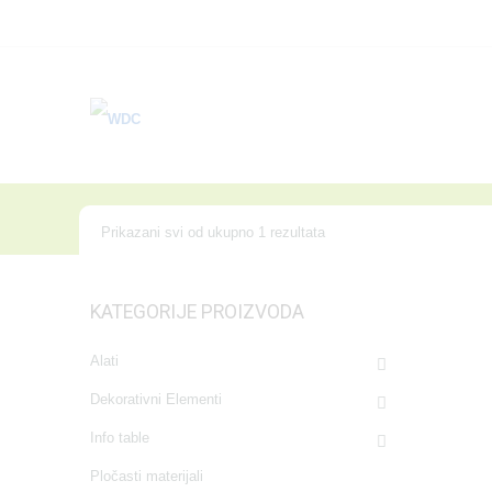
POČETNA
PROIZVODI
V
KATEGORIJE
Prikazani svi od ukupno 1 rezultata
KATEGORIJE PROIZVODA
Alati
Dekorativni Elementi
Info table
Pločasti materijali