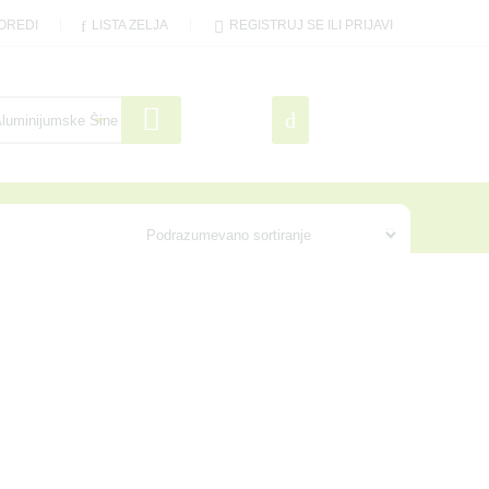
OREDI
LISTA ZELJA
REGISTRUJ SE ILI PRIJAVI
0
0.00
Proizvoda
RSD
ACIJA KORISNIKA