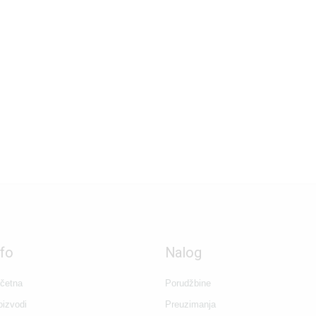
nfo
Nalog
četna
Porudžbine
oizvodi
Preuzimanja