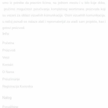
smo iz potrebe da pravnim licima, na jednom mestu i u bilo koje doba,
pružimo mogućnost poručivanja kompletnog asortimana proizvoda koji
su vezani za oblast vizuelnih komunikacija. Osim vizuelnih komunikacija,
u našoj ponudi se nalaze alati i repromaterijal za uradi sam projekte, kao i
gotovi proizvodi.
Info
Početna
Proizvodi
Vesti
Kontakt
O Nama
Preuzimanje
Registracija Korisnika
Nalog
Porudžbine