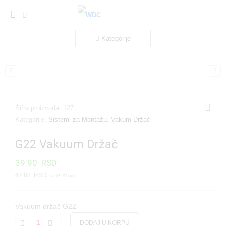
Kategorije
Šifra proizvoda:
127
Kategorije:
Sistemi za Montažu
,
Vakum Držači
G22 Vakuum Držač
39.90
RSD
47.88
RSD
Vakuum držač G22
DODAJ U KORPU