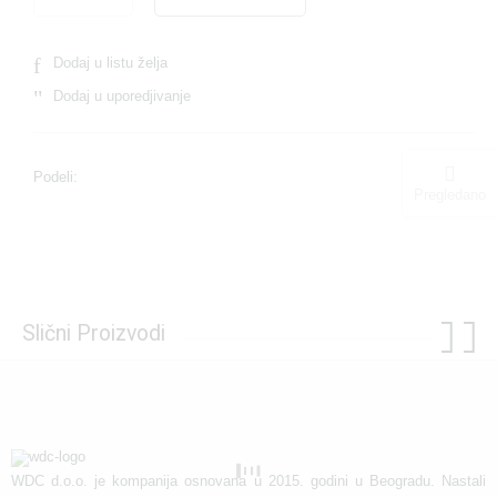
Dodaj u listu želja
Dodaj u uporedjivanje
Podeli:
Pregledano
Slični Proizvodi
WDC d.o.o. je kompanija osnovana u 2015. godini u Beogradu. Nastali