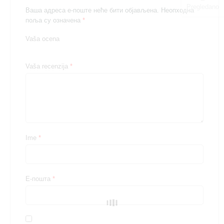
Pregledano
Ваша адреса е-поште неће бити објављена.
Неопходна
поља су означена
*
Vaša ocena
1
2
3
4
5
Vaša recenzija
*
Ime
*
Е-пошта
*