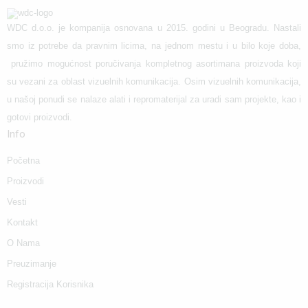
WDC d.o.o. je kompanija osnovana u 2015. godini u Beogradu. Nastali
smo iz potrebe da pravnim licima, na jednom mestu i u bilo koje doba,
pružimo mogućnost poručivanja kompletnog asortimana proizvoda koji
su vezani za oblast vizuelnih komunikacija. Osim vizuelnih komunikacija,
u našoj ponudi se nalaze alati i repromaterijal za uradi sam projekte, kao i
gotovi proizvodi.
Info
Početna
Proizvodi
Vesti
Kontakt
O Nama
Preuzimanje
Registracija Korisnika