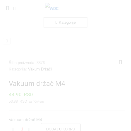
Kategorije
Šifra proizvoda:
3876
Kategorija:
Vakum Držači
Vakuum držač M4
44.90
RSD
53.88
RSD
Vakuum držač M4
DODAJ U KORPU