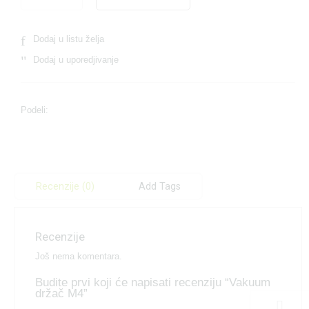
Dodaj u listu želja
Dodaj u uporedjivanje
Podeli:
Recenzije (0)
Add Tags
Recenzije
Još nema komentara.
Budite prvi koji će napisati recenziju “Vakuum
držač M4”